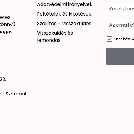
Adatvédelmi irányelvek
Feltételek és kikötések
zetes
Szállítás – Visszaküldés
 könnyű
 magas
Visszaküldés és
Értesítést 
lemondás
23.
00, Szombat: