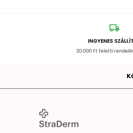
local_shipping
INGYENES SZÁLLÍ
20.000 Ft feletti rendel
K