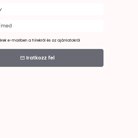
kérek e-mailben a hírekről és az ajánlatokról
Iratkozz fel
email