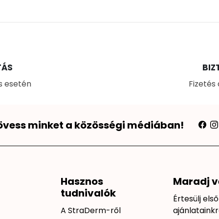
TÁS
BIZ
és esetén
Fizetés
övess minket a közösségi médiában!
Hasznos
Maradj v
tudnivalók
Értesülj els
A StraDerm-ről
ajánlatainkr