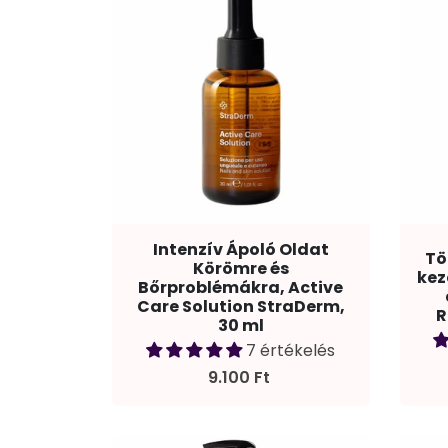
Intenzív Ápoló Oldat
Tö
Körömre és
kez
Bőrproblémákra, Active
Care Solution StraDerm,
R
30 ml
7 értékelés
9.100 Ft