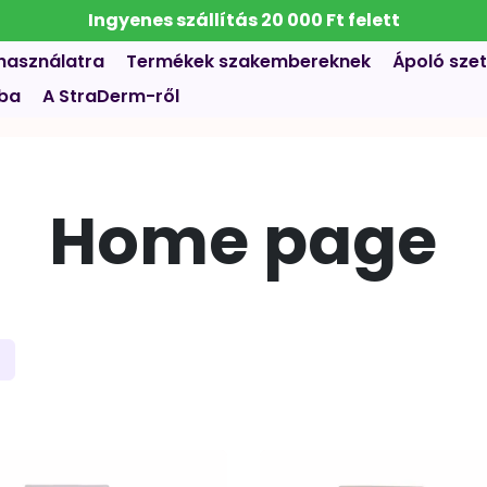
🚚 Gyors kiszállítás | 3–4 munkanap alatt! 🚚
használatra
Termékek szakembereknek
Ápoló szet
tba
A StraDerm-ről
Home page