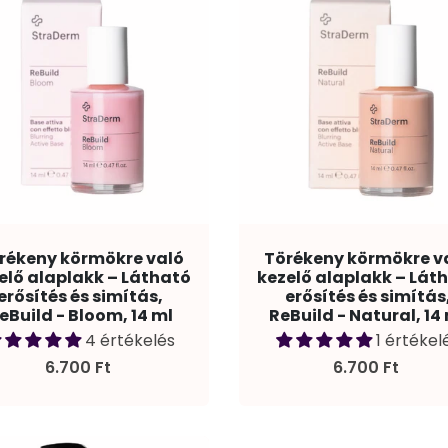
rékeny körmökre való
Törékeny körmökre v
elő alaplakk – Látható
kezelő alaplakk – Lát
erősítés és simítás,
erősítés és simítás
eBuild - Bloom, 14 ml
ReBuild - Natural, 14
4 értékelés
1 értékel
6.700 Ft
6.700 Ft