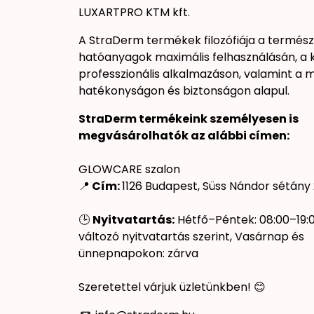
LUXARTPRO KTM kft.
A StraDerm termékek filozófiája a termés
hatóanyagok maximális felhasználásán, a
professzionális alkalmazáson, valamint a
hatékonyságon és biztonságon alapul.
StraDerm termékeink személyesen is
megvásárolhatók az alábbi címen:
GLOWCARE szalon
📍
Cím:
1126 Budapest, Süss Nándor sétány 
🕒
Nyitvatartás:
Hétfő–Péntek: 08:00–19:
változó nyitvatartás szerint, Vasárnap és
ünnepnapokon: zárva
Szeretettel várjuk üzletünkben! 😊