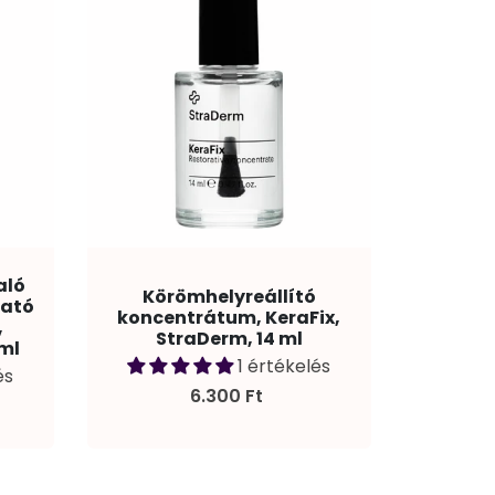
aló
Körömhelyreállító
ható
koncentrátum, KeraFix,
,
StraDerm, 14 ml
 ml
1 értékelés
és
6.300 Ft