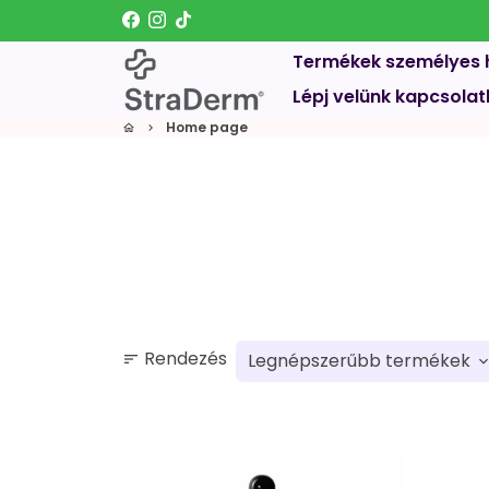
Ugrás
a
Termékek személyes 
tartalomhoz
Lépj velünk kapcsola
Home page
home
keyboard_arrow_right
Rendezés
sort