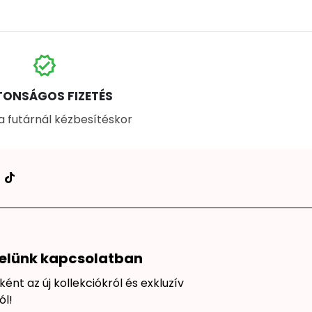
verified
TONSÁGOS FIZETÉS
 a futárnál kézbesítéskor
elünk kapcsolatban
őként az új kollekciókról és exkluzív
ól!