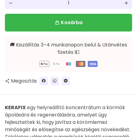
remove
add
Kosárba
local_mall
🚚 Kiszállítás 3–4 munkanapon belül & Utánvétes
fizetés 💵
Fizetési
módok
Megosztás
share
KERAFIX
egy helyreállító koncentrátum a körmök
ápolására és regenerálására, amelyet úgy
fejlesztettek ki, hogy javítsa a körömlemez
minőségét és elősegítse az egészséges növekedést.
Tökéletes választás a manikűrök közötti regeneráló