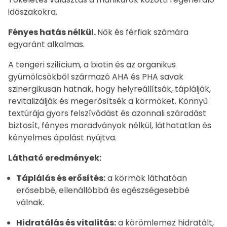
időszakokra.
Fényes hatás nélkül.
Nők és férfiak számára
egyaránt alkalmas.
A tengeri szilícium, a biotin és az organikus
gyümölcsökből származó AHA és PHA savak
szinergikusan hatnak, hogy helyreállítsák, táplálják,
revitalizálják és megerősítsék a körmöket. Könnyű
textúrája gyors felszívódást és azonnali száradást
biztosít, fényes maradványok nélkül, láthatatlan és
kényelmes ápolást nyújtva.
Látható eredmények:
Táplálás és erősítés:
a körmök láthatóan
erősebbé, ellenállóbbá és egészségesebbé
válnak.
Hidratálás és vitalitás:
a körömlemez hidratált,