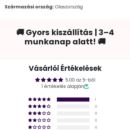
Származási ország:
Olaszország
🚚 Gyors kiszállítás | 3–4
munkanap alatt! 🚚
Vásárlói Értékelések
5.00 az 5-ből
1 értékelés alapján
1
0
0
0
0