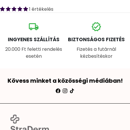
1 értékelés
local_shipping
verified
INGYENES SZÁLLÍTÁS
BIZTONSÁGOS FIZETÉS
20.000 Ft feletti rendelés
Fizetés a futárnál
esetén
kézbesítéskor
Kövess minket a közösségi médiában!