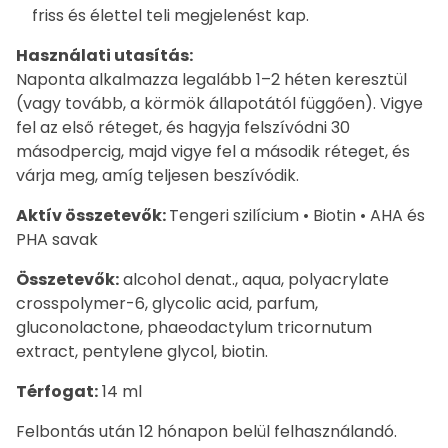
friss és élettel teli megjelenést kap.
Használati utasítás:
Naponta alkalmazza legalább 1–2 héten keresztül
(vagy tovább, a körmök állapotától függően). Vigye
fel az első réteget, és hagyja felszívódni 30
másodpercig, majd vigye fel a második réteget, és
várja meg, amíg teljesen beszívódik.
Aktív összetevők:
Tengeri szilícium • Biotin • AHA és
PHA savak
Összetevők:
alcohol denat., aqua, polyacrylate
crosspolymer-6, glycolic acid, parfum,
gluconolactone, phaeodactylum tricornutum
extract, pentylene glycol, biotin.
Térfogat:
14 ml
Felbontás után 12 hónapon belül felhasználandó.