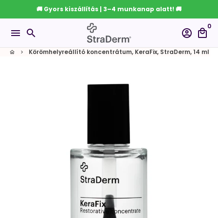
Ugrás
🚚 Gyors kiszállítás | 3–4 munkanap alatt! 🚚
a
0
tartalomhoz
menu
search
account_circle
local_mall
Körömhelyreállító koncentrátum, KeraFix, StraDerm, 14 ml
home
keyboard_arrow_right