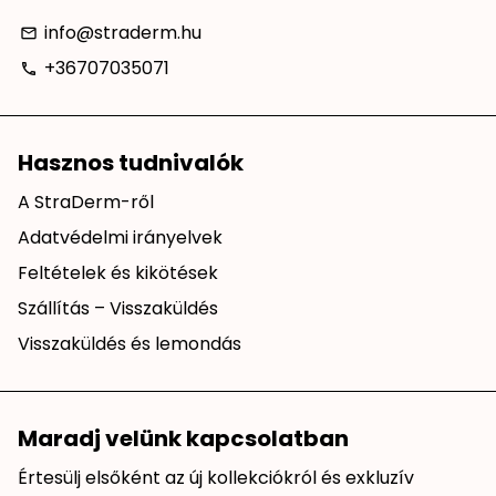
info@straderm.hu
email
+36707035071
phone
Hasznos tudnivalók
A StraDerm-ről
Adatvédelmi irányelvek
Feltételek és kikötések
Szállítás – Visszaküldés
Visszaküldés és lemondás
Maradj velünk kapcsolatban
Értesülj elsőként az új kollekciókról és exkluzív